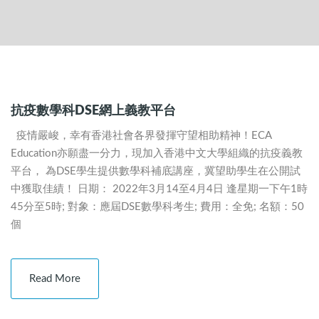
抗疫數學科DSE網上義教平台
疫情嚴峻，幸有香港社會各界發揮守望相助精神！ECA
Education亦願盡一分力，現加入香港中文大學組織的抗疫義教
平台， 為DSE學生提供數學科補底講座，冀望助學生在公開試
中獲取佳績！ 日期： 2022年3月14至4月4日 逢星期一下午1時
45分至5時; 對象：應屆DSE數學科考生; 費用：全免; 名額：50
個
Read More